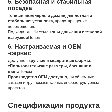
5. Безопасная и стабильная
посадка
Точный инженерный дизайн
для
плотная и
стабильная установка
, предотвращение
перемещения.
Подходит для
Частые зоны движения с тяжелой
нагрузкой
Полем
6. Настраиваемая и OEM
-сервис
Доступно в
круглые и квадратные формы
,
с
Пользовательские размеры, брендинг и
цвета
Полем
Производство OEM доступно
для объемных
заказов и крупномасштабных инфраструктурных
проектов.
Спецификации продукта