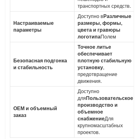
транспортных средств.
Доступно в
Различные
Настраиваемые
размеры, формы,
параметры
цвета и гравюры
логотипа
Полем
Точное литье
обеспечивает
Безопасная подгонка
плотную стабильную
и стабильность
установку
,
предотвращение
движения.
Доступно
для
Пользовательское
производство и
OEM и объемный
объемное
заказ
снабжение
Для
крупномасштабных
проектов.