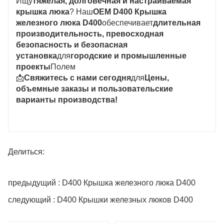
Ищу
тяжелая, долговечная и настраиваемая
крышка люка
? Наш
OEM D400 Крышка
железного люка D400
обеспечивает
длительная
производительность, превосходная
безопасность и безопасная
установка
для
городские и промышленные
проекты
Полем
📩
Свяжитесь с нами сегодня
для
Цены,
объемные заказы и пользовательские
варианты производства!
Делиться:
предыдущий : D400 Крышка железного люка D400
следующий : D400 Крышки железных люков D400