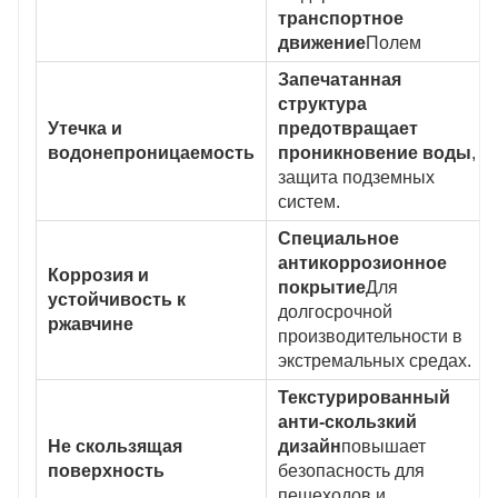
транспортное
движение
Полем
Запечатанная
структура
Утечка и
предотвращает
водонепроницаемость
проникновение воды
,
защита подземных
систем.
Специальное
антикоррозионное
Коррозия и
покрытие
Для
устойчивость к
долгосрочной
ржавчине
производительности в
экстремальных средах.
Текстурированный
анти-скользкий
Не скользящая
дизайн
повышает
поверхность
безопасность для
пешеходов и