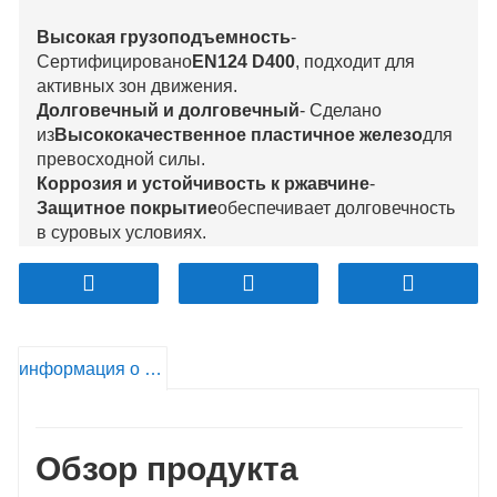
Высокая грузоподъемность
-
Сертифицировано
EN124 D400
, подходит для
активных зон движения.
Долговечный и долговечный
- Сделано
из
Высококачественное пластичное железо
для
превосходной силы.
Коррозия и устойчивость к ржавчине
-
Защитное покрытие
обеспечивает долговечность
в суровых условиях.
Утечка дизайна
-
Запечатанная
структура
предотвращает утечку воды и
проникновение.
Не скользящая поверхность
-
Текстурированный дизайн
повышает
информация о продукте
безопасность для транспортных средств и
пешеходов.
Настраиваемые параметры
- Доступно
в
Различные размеры, формы и гравюры
Обзор продукта
логотипа
Полем