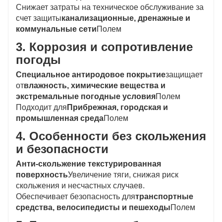
Снижает затраты на техническое обслуживание за
счет защиты
канализационные, дренажные и
коммунальные сети
Полем
3. Коррозия и сопротивление
погоды
Специальное антиродовое покрытие
защищает
от
влажность, химические вещества и
экстремальные погодные условия
Полем
Подходит для
Прибрежная, городская и
промышленная среда
Полем
4. Особенности без скольжения
и безопасности
Анти-скольжение текстурированная
поверхность
Увеличение тяги, снижая риск
скольжения и несчастных случаев.
Обеспечивает безопасность для
транспортные
средства, велосипедисты и пешеходы
Полем