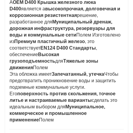
А
OEM D400 Крышка железного люка
D400
является а
высокопрочная, долговечная и
коррозионная резистентная
решение,
разработанное для
Муниципальный дренаж,
дорожная инфраструктура, резервуары для
воды и коммунальные сети
Полем Изготовлено
из
Премиум пластичный железо
, это
соответствует
EN124 D400 Стандарты
,
обеспечение
Высокая
грузоподъемность
для
Тяжелые зоны
движения
Полем
Эта обложка имеет
Запечатанный, утечка
Чтобы
предотвратить проникновение воды и защитить
подземные коммунальные услуги.
Его
поверхность против скольжения, точное
литье и настраиваемые варианты
сделать это
идеальным выбором для
Муниципальное,
коммерческое и промышленное
применение
Полем