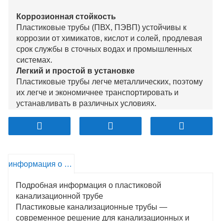
Коррозионная стойкость
Пластиковые трубы (ПВХ, ПЭВП) устойчивы к
коррозии от химикатов, кислот и солей, продлевая
срок службы в сточных водах и промышленных
системах.
Легкий и простой в установке
Пластиковые трубы легче металлических, поэтому
их легче и экономичнее транспортировать и
устанавливать в различных условиях.
Долговечность и ударопрочность
Обладая превосходной ударопрочностью,
пластиковые трубы, особенно из ПЭВП,
долговечны в суровых условиях и менее склонны
к растрескиванию.
информация о продукте
Низкие затраты на техническое обслуживание
Их гладкие внутренние поверхности и
Подробная информация о пластиковой
устойчивость к коррозии уменьшают
канализационной трубе
необходимость в засорении и техническом
Пластиковые канализационные трубы —
обслуживании, что экономит долгосрочные
современное решение для канализационных и