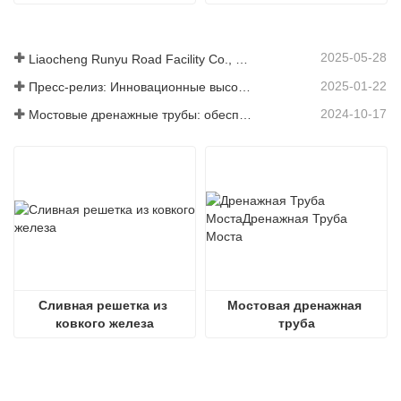
2025-05-28
Liaocheng Runyu Road Facility Co., Ltd.: надежный производитель крышек люков для более безопасной городской инфраструктуры
2025-01-22
Пресс-релиз: Инновационные высокопрочные водосточные решетки – повышение безопасности и эффективности городской инфраструктуры
2024-10-17
Мостовые дренажные трубы: обеспечение эффективного управления водными ресурсами в современной инфраструктуре
Сливная решетка из 
Мостовая дренажная 
ковкого железа
труба