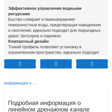
Эффективное управление водными
ресурсами
Быстро собирает и перенаправляет
поверхностные воды, предотвращая наводнения
и скопления, идеально подходит для подъездных
дорог, тротуаров и парковок.
Компактный дизайн
Тонкий профиль позволяет установку в
ограниченном пространстве, идеально подходит
для жилых и коммерческих помещений с
ограниченным пространством.
Эстетическая привлекательность
Чистый, современный дизайн, который легко
интегрируется в различные ландшафты, с
информация о продукте
настраиваемыми решетками и отделкой.
Прочные материалы
Изготовлен из устойчивых к коррозии материалов,
Подробная информация о
таких как нержавеющая сталь или полиэтилен
высокой плотности, что обеспечивает надежность
линейном дренажном канале