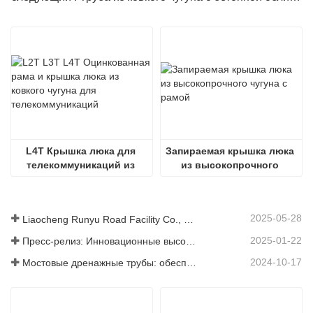
L4T Крышка люка для 
Запираемая крышка люка 
телекоммуникаций из 
из высокопрочного 
ковкого чугуна
чугуна с рамой
2025-05-28
Liaocheng Runyu Road Facility Co., Ltd.: надежный производитель крышек люков для более безопасной городской инфраструктуры
2025-01-22
Пресс-релиз: Инновационные высокопрочные водосточные решетки – повышение безопасности и эффективности городской инфраструктуры
2024-10-17
Мостовые дренажные трубы: обеспечение эффективного управления водными ресурсами в современной инфраструктуре