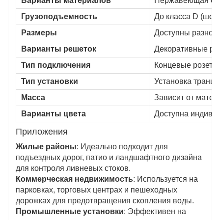
Варианты материалов
Нержавеющая ста
Грузоподъемность
До класса D (шос
Размеры
Доступны разной 
Варианты решеток
Декоративные ре
Тип подключения
Концевые розетки
Тип установки
Установка транш
Масса
Зависит от матер
Варианты цвета
Доступна индивид
Приложения
Жилые районы
: Идеально подходит для
подъездных дорог, патио и ландшафтного дизайна
для контроля ливневых стоков.
Коммерческая недвижимость
: Используется на
парковках, торговых центрах и пешеходных
дорожках для предотвращения скопления воды.
Промышленные установки
: Эффективен на