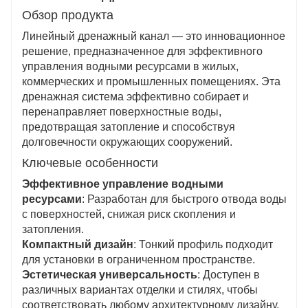
и долговечность в любых погодных условиях.
Обзор продукта
Простота установки и низкие
эксплуатационные расходы
Линейный дренажный канал — это инновационное
Модульная конструкция обеспечивает простую
решение, предназначенное для эффективного
установку с минимальными нарушениями, а
управления водными ресурсами в жилых,
съемные решетки упрощают очистку и
коммерческих и промышленных помещениях. Эта
обслуживание.
дренажная система эффективно собирает и
перенаправляет поверхностные воды,
предотвращая затопление и способствуя
долговечности окружающих сооружений.
Ключевые особенности
Эффективное управление водными
ресурсами
: Разработан для быстрого отвода воды
с поверхностей, снижая риск скопления и
затопления.
Компактный дизайн
: Тонкий профиль подходит
для установки в ограниченном пространстве.
Эстетическая универсальность
: Доступен в
различных вариантах отделки и стилях, чтобы
соответствовать любому архитектурному дизайну.