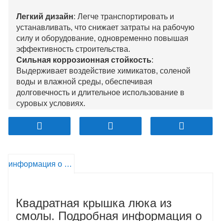
Легкий дизайн
: Легче транспортировать и
устанавливать, что снижает затраты на рабочую
силу и оборудование, одновременно повышая
эффективность строительства.
Сильная коррозионная стойкость
:
Выдерживает воздействие химикатов, соленой
воды и влажной среды, обеспечивая
долговечность и длительное использование в
суровых условиях.
Хорошая несущая способность
: Разработаны
для выдерживания значительных грузов, что
делает их пригодными для тротуаров, парковок и
дорог с легким движением.
Безопасность и противоскользящая защита
:
информация о продукте
Обработано противоскользящими свойствами,
повышающими безопасность пешеходов и
транспортных средств, особенно во влажных
Квадратная крышка люка из
условиях.
Экологичный и пригодный для вторичной
смолы. Подробная информация о