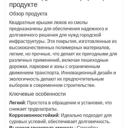
переработки
: Изготовлено из перерабатываемых
продукте
материалов, что способствует устойчивому
Обзор продукта
развитию и снижению воздействия на
окружающую среду.
Квадратные крышки люков из смолы
предназначены для обеспечения надежного и
долговечного решения для нужд городской
инфраструктуры. Эти покрытия, изготовленные из
высококачественных полимерных материалов,
легкие, но прочные, что делает их пригодными для
различных применений, включая пешеходные
дорожки, парковки и зоны с ограниченным
движением транспорта. Инновационный дизайн и
экологичность делают их предпочтительным
выбором в современном строительстве.
Ключевые особенности
Легкий
: Простота в обращении и установке, что
снижает трудозатраты.
Коррозионностойкий
: Идеально подходит для
суровых условий, обеспечивает долговечность.
Высокая грузоподъемность
: Способен