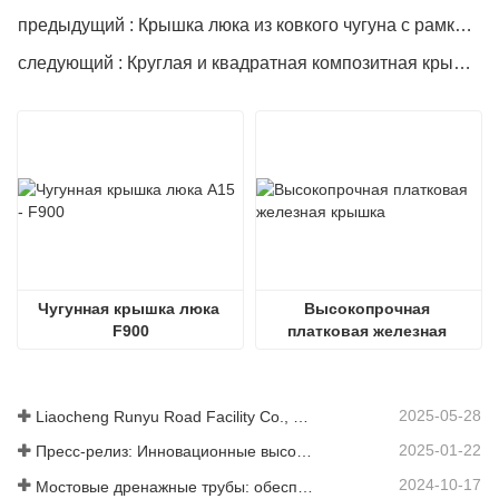
предыдущий : Крышка люка из ковкого чугуна с рамкой EN124
следующий : Круглая и квадратная композитная крышка люка BMC
Чугунная крышка люка 
Высокопрочная 
F900
платковая железная 
крышка
2025-05-28
Liaocheng Runyu Road Facility Co., Ltd.: надежный производитель крышек люков для более безопасной городской инфраструктуры
2025-01-22
Пресс-релиз: Инновационные высокопрочные водосточные решетки – повышение безопасности и эффективности городской инфраструктуры
2024-10-17
Мостовые дренажные трубы: обеспечение эффективного управления водными ресурсами в современной инфраструктуре