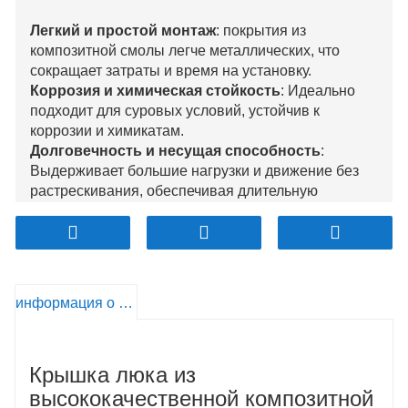
Легкий и простой монтаж
: покрытия из
композитной смолы легче металлических, что
сокращает затраты и время на установку.
Коррозия и химическая стойкость
: Идеально
подходит для суровых условий, устойчив к
коррозии и химикатам.
Долговечность и несущая способность
:
Выдерживает большие нагрузки и движение без
растрескивания, обеспечивая длительную
эксплуатацию.
Непроводящий и безопасный
: Безопасен для
электрических зон, поскольку не проводит
электричество.
Настраиваемый и экологически чистый
:
информация о продукте
Доступны в различных дизайнах и цветах,
изготовлены из перерабатываемых материалов.
Крышка люка из
высококачественной композитной