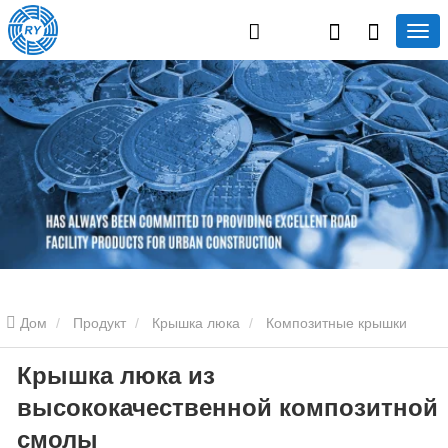
Дом
Продукт
Крышка люка
Композитные крышки
Крышка люка из
люков
Крышка люка из высококачественной композитной
высококачественной композитной
смолы
смолы