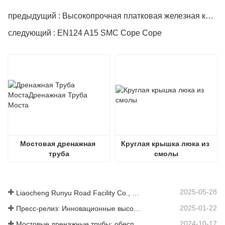
предыдущий : Высокопрочная платковая железная крышка
следующий : EN124 A15 SMC Cope Cope
Мостовая дренажная 
Круглая крышка люка из 
труба
смолы
2025-05-28
Liaocheng Runyu Road Facility Co., Ltd.: надежный производитель крышек люков для более безопасной городской инфраструктуры
2025-01-22
Пресс-релиз: Инновационные высокопрочные водосточные решетки – повышение безопасности и эффективности городской инфраструктуры
2024-10-17
Мостовые дренажные трубы: обеспечение эффективного управления водными ресурсами в современной инфраструктуре