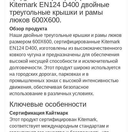
Противоскользящий дизайн
Kitemark EN124 D400 двойные
Поверхность крышки люка специально
треугольные крышки и рамы
обработана для обеспечения противоскользящих
люков 600X600.
свойств, что эффективно снижает риск скольжения
во влажных условиях и повышает безопасность
Обзор продукта
как пешеходов, так и транспортных средств.
Наши двойные треугольные крышки и рамы люков
Простая установка и обслуживание
размером 600X600, сертифицированные Kitemark
Разработанный для удобства, процесс установки
EN124 D400, изготовлены из высококачественного
прост и не требует сложных инструментов, а
ковкого чугуна и предназначены для обеспечения
крышка люка не требует особого обслуживания,
высокой несущей способности и исключительной
что экономит время и затраты пользователей.
долговечности. Этот продукт широко используется
Разнообразный дизайн
на городских дорогах, парковках и в
Двойной треугольный дизайн не только повышает
промышленных зонах с высокой интенсивностью
прочность конструкции, но и обеспечивает лучший
движения, обеспечивая безопасное
дренаж, что делает его пригодным для различных
использование в различных условиях.
условий применения, включая городские дороги и
Ключевые особенности
промышленные объекты.
Экологически чистые материалы
Сертификация Кайтмарк
Изготовленный с использованием экологически
Этот продукт сертифицирован Kitemark,
чистых литейных материалов и процессов, он
соответствует международным стандартам и
соответствует принципам устойчивого развития,