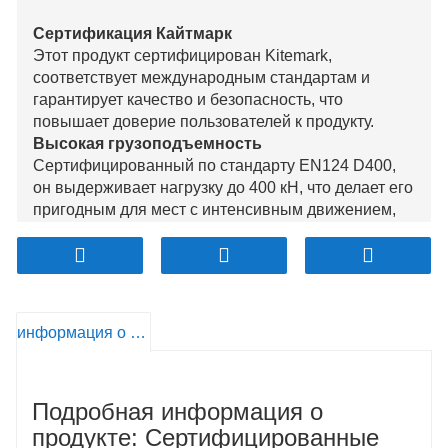
Сертификация Кайтмарк
Этот продукт сертифицирован Kitemark,
соответствует международным стандартам и
гарантирует качество и безопасность, что
повышает доверие пользователей к продукту.
Высокая грузоподъемность
Сертифицированный по стандарту EN124 D400,
он выдерживает нагрузку до 400 кН, что делает его
пригодным для мест с интенсивным движением,
таких как городские дороги, парковки и
промышленные зоны, обеспечивая безопасность
при длительном использовании.
Премиальный ковкий чугунный материал
Изготовленный из высококачественного ковкого
информация о продукте
чугуна, он обеспечивает исключительную
прочность и ударную вязкость, выдерживает
давление тяжелых транспортных средств и
Подробная информация о
предотвращает деформацию или повреждение,
обеспечивая долговечность крышки люка.
продукте: Сертифицированные