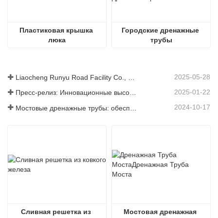
Пластиковая крышка 
Городские дренажные 
люка
трубы
2025-05-28
Liaocheng Runyu Road Facility Co., Ltd.: надежный производитель крышек люков для более безопасной городской инфраструктуры
2025-01-22
Пресс-релиз: Инновационные высокопрочные водосточные решетки – повышение безопасности и эффективности городской инфраструктуры
2024-10-17
Мостовые дренажные трубы: обеспечение эффективного управления водными ресурсами в современной инфраструктуре
Сливная решетка из 
Мостовая дренажная 