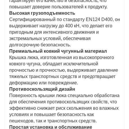
гарантирует его качество и безопасность, что
сводя к минимуму воздействие на окружающую
повышает доверие пользователей к продукту.
среду во время использования и утилизации.
Высокая грузоподъемность
Эстетическая привлекательность
Сертифицированный по стандарту EN124 D400, он
Современный дизайн обеспечивает баланс между
выдерживает нагрузку до 400 кН, что делает его
функциональностью и эстетикой, что позволяет
пригодным для интенсивного движения и
ему гармонично сочетаться с городской средой,
экстремальных условий, обеспечивая
усиливая общий визуальный эффект.
долгосрочную безопасность.
Таможенные услуги
Премиальный ковкий чугунный материал
Доступны варианты индивидуальной настройки в
Крышка люка, изготовленная из высокопрочного
зависимости от требований заказчика, включая
ковкого чугуна, обладает исключительной
размер, форму и обработку поверхности, для
прочностью и прочностью, выдерживает давление
удовлетворения конкретных потребностей
тяжелых транспортных средств и предотвращает
проекта.
деформацию или повреждение.
Противоскользящий дизайн
Поверхность крышки люка специально обработана
для обеспечения противоскользящих свойств, что
эффективно снижает риск скольжения во влажных
условиях и повышает безопасность как
пешеходов, так и транспортных средств.
Простая установка и обслуживание