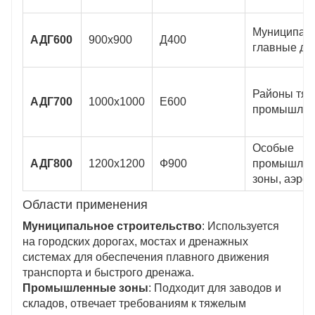
Муниципал
АДГ600
900x900
Д400
главные до
Районы тяж
АДГ700
1000x1000
Е600
промышлен
Особые
АДГ800
1200x1200
Ф900
промышле
зоны, аэро
Области применения
Муниципальное строительство
: Используется
на городских дорогах, мостах и ​​дренажных
системах для обеспечения плавного движения
транспорта и быстрого дренажа.
Промышленные зоны
: Подходит для заводов и
складов, отвечает требованиям к тяжелым