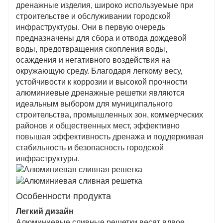
размерах, формах и вариантах отделки, могут
дренажные изделия, широко используемые при
быть адаптированы как к функциональным, так и к
строительстве и обслуживании городской
эстетическим требованиям, хорошо вписываясь в
инфраструктуры. Они в первую очередь
современную среду.
предназначены для сбора и отвода дождевой
Экологичность и низкие эксплуатационные
воды, предотвращения скопления воды,
расходы
осаждения и негативного воздействия на
Алюминий пригоден для вторичной переработки,
окружающую среду. Благодаря легкому весу,
он устойчив к ржавчине и требует минимального
устойчивости к коррозии и высокой прочности
ухода, что делает его устойчивым и экономически
алюминиевые дренажные решетки являются
эффективным выбором с течением времени.
идеальным выбором для муниципального
строительства, промышленных зон, коммерческих
районов и общественных мест, эффективно
повышая эффективность дренажа и поддерживая
стабильность и безопасность городской
инфраструктуры.
Особенности продукта
Легкий дизайн
Алюминиевые сливные решетки весят вдвое