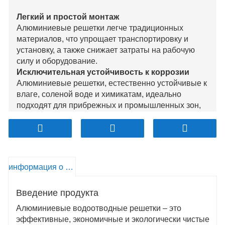
Легкий и простой монтаж
Алюминиевые решетки легче традиционных
материалов, что упрощает транспортировку и
установку, а также снижает затраты на рабочую
силу и оборудование.
Исключительная устойчивость к коррозии
Алюминиевые решетки, естественно устойчивые к
влаге, соленой воде и химикатам, идеально
подходят для прибрежных и промышленных зон,
обеспечивая более длительный срок службы.
Достаточная прочность для использования в
условиях дорожного движения
Обладая хорошей прочностью и ударной
вязкостью, алюминиевые решетки подходят для
информация о продукте
тротуаров, парковок и городских дорог,
эффективно выдерживая умеренные
Введение продукта
транспортные нагрузки.
Настраиваемый и эстетичный
Алюминиевые водоотводные решетки – это
Алюминиевые решетки, доступные в различных
эффективные, экономичные и экологически чистые