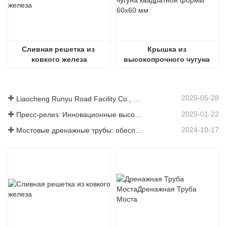
Сливная решетка из 
Крышка из 
ковкого железа
высокопрочного чугуна 
квадратной формы 60x60 
мм
2025-05-28
Liaocheng Runyu Road Facility Co., Ltd.: надежный производитель крышек люков для более безопасной городской инфраструктуры
2025-01-22
Пресс-релиз: Инновационные высокопрочные водосточные решетки – повышение безопасности и эффективности городской инфраструктуры
2024-10-17
Мостовые дренажные трубы: обеспечение эффективного управления водными ресурсами в современной инфраструктуре